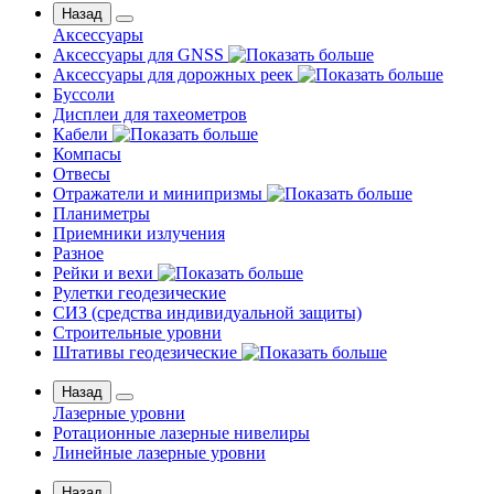
Назад
Аксессуары
Аксессуары для GNSS
Аксессуары для дорожных реек
Буссоли
Дисплеи для тахеометров
Кабели
Компасы
Отвесы
Отражатели и минипризмы
Планиметры
Приемники излучения
Разное
Рейки и вехи
Рулетки геодезические
СИЗ (средства индивидуальной защиты)
Строительные уровни
Штативы геодезические
Назад
Лазерные уровни
Ротационные лазерные нивелиры
Линейные лазерные уровни
Назад