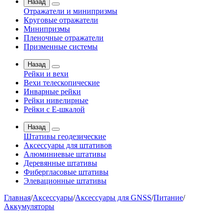
Назад
Отражатели и минипризмы
Круговые отражатели
Минипризмы
Пленочные отражатели
Призменные системы
Назад
Рейки и вехи
Вехи телескопические
Инварные рейки
Рейки нивелирные
Рейки с Е-шкалой
Назад
Штативы геодезические
Аксессуары для штативов
Алюминиевые штативы
Деревянные штативы
Фибергласовые штативы
Элевационные штативы
Главная
/
Аксессуары
/
Аксессуары для GNSS
/
Питание
/
Аккумуляторы