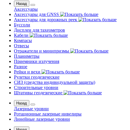
Назад
Аксессуары
Аксессуары для GNSS
Аксессуары для дорожных реек
Буссоли
Дисплеи для тахеометров
Кабели
Компасы
Отвесы
Отражатели и минипризмы
Планиметры
Приемники излучения
Разное
Рейки и вехи
Рулетки геодезические
СИЗ (средства индивидуальной защиты)
Строительные уровни
Штативы геодезические
Назад
Лазерные уровни
Ротационные лазерные нивелиры
Линейные лазерные уровни
Назад