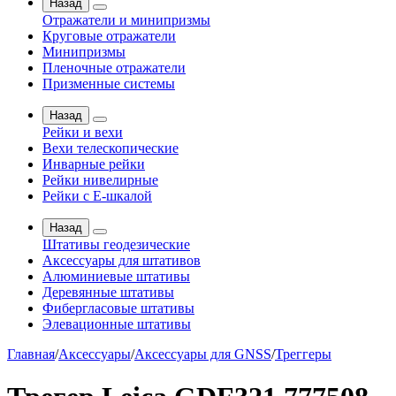
Назад
Отражатели и минипризмы
Круговые отражатели
Минипризмы
Пленочные отражатели
Призменные системы
Назад
Рейки и вехи
Вехи телескопические
Инварные рейки
Рейки нивелирные
Рейки с Е-шкалой
Назад
Штативы геодезические
Аксессуары для штативов
Алюминиевые штативы
Деревянные штативы
Фибергласовые штативы
Элевационные штативы
Главная
/
Аксессуары
/
Аксессуары для GNSS
/
Треггеры