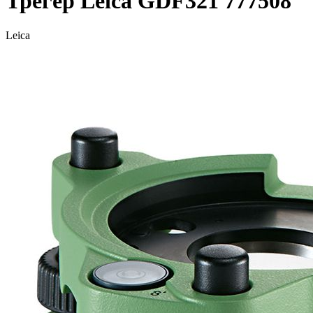
Трегер Leica GDF321 777508
Leica