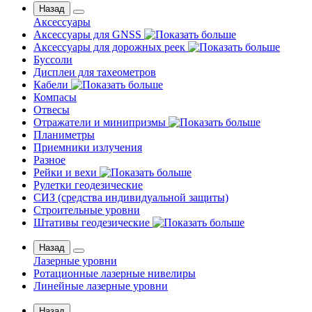
Назад
Аксессуары
Аксессуары для GNSS
Аксессуары для дорожных реек
Буссоли
Дисплеи для тахеометров
Кабели
Компасы
Отвесы
Отражатели и минипризмы
Планиметры
Приемники излучения
Разное
Рейки и вехи
Рулетки геодезические
СИЗ (средства индивидуальной защиты)
Строительные уровни
Штативы геодезические
Назад
Лазерные уровни
Ротационные лазерные нивелиры
Линейные лазерные уровни
Назад