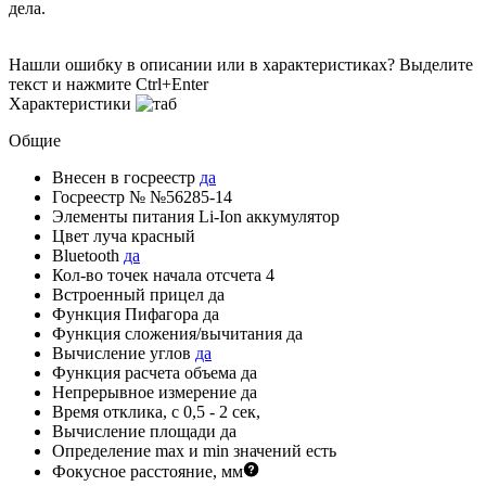
дела.
Нашли ошибку в описании или в характеристиках?
Выделите
текст и нажмите Ctrl+Enter
Характеристики
Общие
Внесен в госреестр
да
Госреестр №
№56285-14
Элементы питания
Li-Ion аккумулятор
Цвет луча
красный
Bluetooth
да
Кол-во точек начала отсчета
4
Встроенный прицел
да
Функция Пифагора
да
Функция сложения/вычитания
да
Вычисление углов
да
Функция расчета объема
да
Непрерывное измерение
да
Время отклика, с
0,5 - 2 сек,
Вычисление площади
да
Определение mах и min значений
есть
Фокусное расстояние, мм