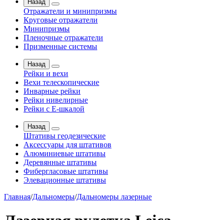
Назад
Отражатели и минипризмы
Круговые отражатели
Минипризмы
Пленочные отражатели
Призменные системы
Назад
Рейки и вехи
Вехи телескопические
Инварные рейки
Рейки нивелирные
Рейки с Е-шкалой
Назад
Штативы геодезические
Аксессуары для штативов
Алюминиевые штативы
Деревянные штативы
Фибергласовые штативы
Элевационные штативы
Главная
/
Дальномеры
/
Дальномеры лазерные