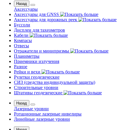
Назад
Аксессуары
Аксессуары для GNSS
Аксессуары для дорожных реек
Буссоли
Дисплеи для тахеометров
Кабели
Компасы
Отвесы
Отражатели и минипризмы
Планиметры
Приемники излучения
Разное
Рейки и вехи
Рулетки геодезические
СИЗ (средства индивидуальной защиты)
Строительные уровни
Штативы геодезические
Назад
Лазерные уровни
Ротационные лазерные нивелиры
Линейные лазерные уровни
Назад