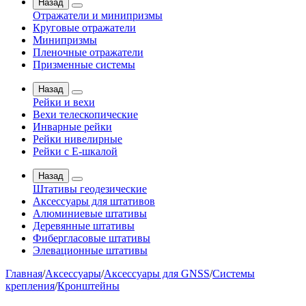
Назад
Отражатели и минипризмы
Круговые отражатели
Минипризмы
Пленочные отражатели
Призменные системы
Назад
Рейки и вехи
Вехи телескопические
Инварные рейки
Рейки нивелирные
Рейки с Е-шкалой
Назад
Штативы геодезические
Аксессуары для штативов
Алюминиевые штативы
Деревянные штативы
Фибергласовые штативы
Элевационные штативы
Главная
/
Аксессуары
/
Аксессуары для GNSS
/
Системы
крепления
/
Кронштейны