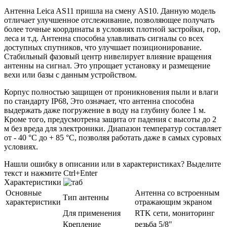
Антенна Leica AS11 пришла на смену AS10. Данную модель
отличает улучшенное отслеживание, позволяющее получать
более точные координаты в условиях плотной застройки, гор,
леса и т.д. Антенна способна улавливать сигналы со всех
доступных спутников, что улучшает позиционирование.
Стабильный фазовый центр нивелирует влияние вращения
антенны на сигнал. Это упрощает установку и размещение
вехи или базы с данным устройством.
Корпус полностью защищен от проникновения пыли и влаги
по стандарту IP68, Это означает, что антенна способна
выдержать даже погружение в воду на глубину более 1 м.
Кроме того, предусмотрена защита от падения с высоты до 2
м без вреда для электроники. Диапазон температур составляет
от - 40 °С до + 85 °С, позволяя работать даже в самых суровых
условиях.
Нашли ошибку в описании или в характеристиках?
Выделите
текст и нажмите Ctrl+Enter
Характеристики
Основные
Антенна со встроенным
Тип антенны
характеристики
отражающим экраном
Для применения
RTK сети, мониторинг
Крепление
резьба 5/8"