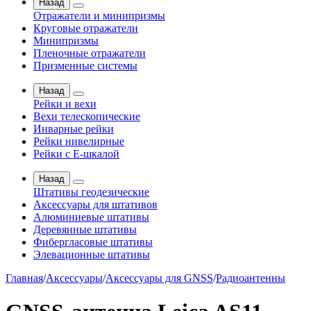
Назад
Отражатели и минипризмы
Круговые отражатели
Минипризмы
Пленочные отражатели
Призменные системы
Назад
Рейки и вехи
Вехи телескопические
Инварные рейки
Рейки нивелирные
Рейки с Е-шкалой
Назад
Штативы геодезические
Аксессуары для штативов
Алюминиевые штативы
Деревянные штативы
Фибергласовые штативы
Элевационные штативы
Главная
/
Аксессуары
/
Аксессуары для GNSS
/
Радиоантенны