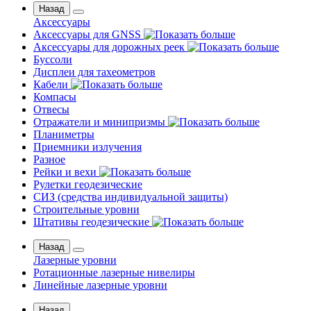
Назад
Аксессуары
Аксессуары для GNSS
Аксессуары для дорожных реек
Буссоли
Дисплеи для тахеометров
Кабели
Компасы
Отвесы
Отражатели и минипризмы
Планиметры
Приемники излучения
Разное
Рейки и вехи
Рулетки геодезические
СИЗ (средства индивидуальной защиты)
Строительные уровни
Штативы геодезические
Назад
Лазерные уровни
Ротационные лазерные нивелиры
Линейные лазерные уровни
Назад