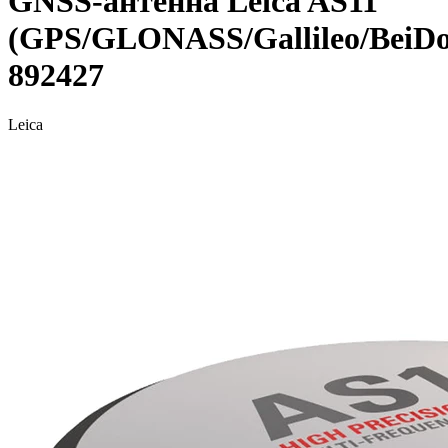
GNSS-антенна Leica AS11
(GPS/GLONASS/Gallileo/BeiD
892427
Leica