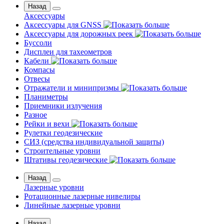
Назад
Аксессуары
Аксессуары для GNSS
Аксессуары для дорожных реек
Буссоли
Дисплеи для тахеометров
Кабели
Компасы
Отвесы
Отражатели и минипризмы
Планиметры
Приемники излучения
Разное
Рейки и вехи
Рулетки геодезические
СИЗ (средства индивидуальной защиты)
Строительные уровни
Штативы геодезические
Назад
Лазерные уровни
Ротационные лазерные нивелиры
Линейные лазерные уровни
Назад