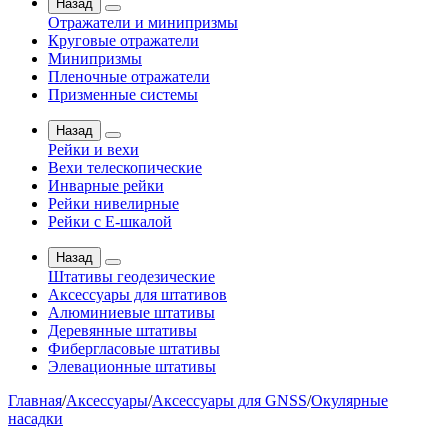
Назад
Отражатели и минипризмы
Круговые отражатели
Минипризмы
Пленочные отражатели
Призменные системы
Назад
Рейки и вехи
Вехи телескопические
Инварные рейки
Рейки нивелирные
Рейки с Е-шкалой
Назад
Штативы геодезические
Аксессуары для штативов
Алюминиевые штативы
Деревянные штативы
Фибергласовые штативы
Элевационные штативы
Главная
/
Аксессуары
/
Аксессуары для GNSS
/
Окулярные
насадки