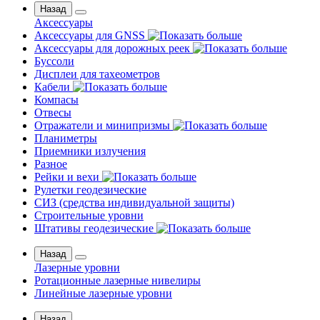
Назад
Аксессуары
Аксессуары для GNSS
Аксессуары для дорожных реек
Буссоли
Дисплеи для тахеометров
Кабели
Компасы
Отвесы
Отражатели и минипризмы
Планиметры
Приемники излучения
Разное
Рейки и вехи
Рулетки геодезические
СИЗ (средства индивидуальной защиты)
Строительные уровни
Штативы геодезические
Назад
Лазерные уровни
Ротационные лазерные нивелиры
Линейные лазерные уровни
Назад