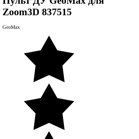
Пульт ДУ GeoMax для
Zoom3D 837515
GeoMax