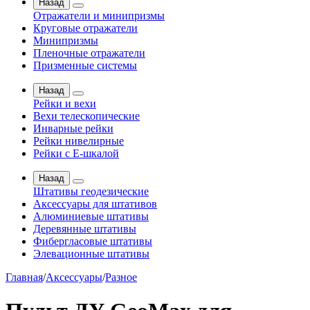
Назад
Отражатели и минипризмы
Круговые отражатели
Минипризмы
Пленочные отражатели
Призменные системы
Назад
Рейки и вехи
Вехи телескопические
Инварные рейки
Рейки нивелирные
Рейки с Е-шкалой
Назад
Штативы геодезические
Аксессуары для штативов
Алюминиевые штативы
Деревянные штативы
Фибергласовые штативы
Элевационные штативы
Главная
/
Аксессуары
/
Разное