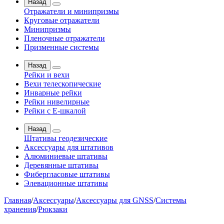
Назад
Отражатели и минипризмы
Круговые отражатели
Минипризмы
Пленочные отражатели
Призменные системы
Назад
Рейки и вехи
Вехи телескопические
Инварные рейки
Рейки нивелирные
Рейки с Е-шкалой
Назад
Штативы геодезические
Аксессуары для штативов
Алюминиевые штативы
Деревянные штативы
Фибергласовые штативы
Элевационные штативы
Главная
/
Аксессуары
/
Аксессуары для GNSS
/
Системы
хранения
/
Рюкзаки