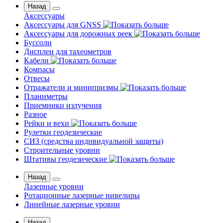
Назад
Аксессуары
Аксессуары для GNSS
Аксессуары для дорожных реек
Буссоли
Дисплеи для тахеометров
Кабели
Компасы
Отвесы
Отражатели и минипризмы
Планиметры
Приемники излучения
Разное
Рейки и вехи
Рулетки геодезические
СИЗ (средства индивидуальной защиты)
Строительные уровни
Штативы геодезические
Назад
Лазерные уровни
Ротационные лазерные нивелиры
Линейные лазерные уровни
Назад