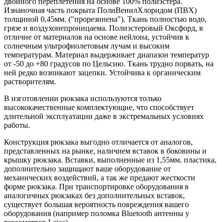
двойного переплетения на основе 100% полиэстера.
Изнаночная часть покрыта ПолиВенилХлоридом (ПВХ)
толщиной 0,45мм. ("прорезинена"). Ткань полностью водо,
грязе и воздухонепроницаема. Полиэстеровый Оксфорд, в
отличие от материалов на основе нейлона, устойчив к
солнечным ультрофиолетовым лучам и высоким
температурам. Материал выдерживает диапазон температур
от -50 до +80 градусов по Цельсию. Ткань трудно порвать, на
ней редко возникают зацепки. Устойчива к органическим
растворителям.
В изготовлении рюкзака используются только
высококачественные комплектующие, что способствует
длительной эксплуатации даже в экстремальных условиях
работы.
Конструкция рюкзака выгодно отличается от аналогов,
представленных на рынке, наличием вставок в боковины и
крышку рюкзака. Вставки, выполненные из 1,55мм. пластика,
дополнительно защищают ваше оборудование от
механических воздействий, а так же предают жесткости
форме рюкзака. При транспортировке оборудования в
аналогичных рюкзаках без дополнительных вставок,
существует большая вероятность повреждения вашего
оборудования (например поломка Bluetooth антенны у