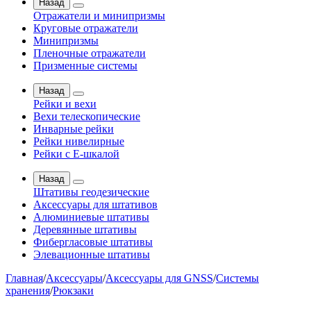
Назад
Отражатели и минипризмы
Круговые отражатели
Минипризмы
Пленочные отражатели
Призменные системы
Назад
Рейки и вехи
Вехи телескопические
Инварные рейки
Рейки нивелирные
Рейки с Е-шкалой
Назад
Штативы геодезические
Аксессуары для штативов
Алюминиевые штативы
Деревянные штативы
Фибергласовые штативы
Элевационные штативы
Главная
/
Аксессуары
/
Аксессуары для GNSS
/
Системы
хранения
/
Рюкзаки