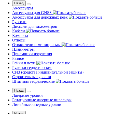
Назад
Аксессуары
Аксессуары для GNSS
Аксессуары для дорожных реек
Буссоли
Дисплеи для тахеометров
Кабели
Компасы
Отвесы
Отражатели и минипризмы
Планиметры
Приемники излучения
Разное
Рейки и вехи
Рулетки геодезические
СИЗ (средства индивидуальной защиты)
Строительные уровни
Штативы геодезические
Назад
Лазерные уровни
Ротационные лазерные нивелиры
Линейные лазерные уровни
Назад