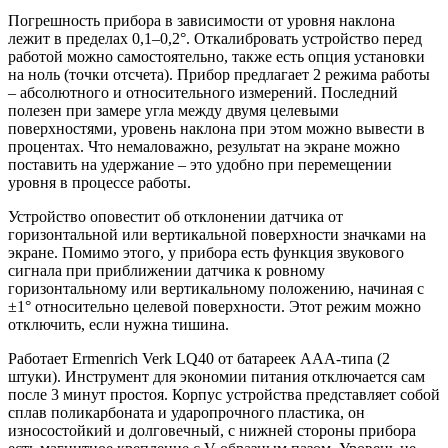
Погрешность прибора в зависимости от уровня наклона
лежит в пределах 0,1–0,2°. Откалибровать устройство перед
работой можно самостоятельно, также есть опция установки
на ноль (точки отсчета). Прибор предлагает 2 режима работы
– абсолютного и относительного измерений. Последний
полезен при замере угла между двумя целевыми
поверхностями, уровень наклона при этом можно вывести в
процентах. Что немаловажно, результат на экране можно
поставить на удержание – это удобно при перемещении
уровня в процессе работы.
Устройство оповестит об отклонении датчика от
горизонтальной или вертикальной поверхности значками на
экране. Помимо этого, у прибора есть функция звукового
сигнала при приближении датчика к ровному
горизонтальному или вертикальному положению, начиная с
±1° относительно целевой поверхности. Этот режим можно
отключить, если нужна тишина.
Работает Ermenrich Verk LQ40 от батареек AAA-типа (2
штуки). Инструмент для экономии питания отключается сам
после 3 минут простоя. Корпус устройства представляет собой
сплав поликарбоната и ударопрочного пластика, он
износостойкий и долговечный, с нижней стороны прибора