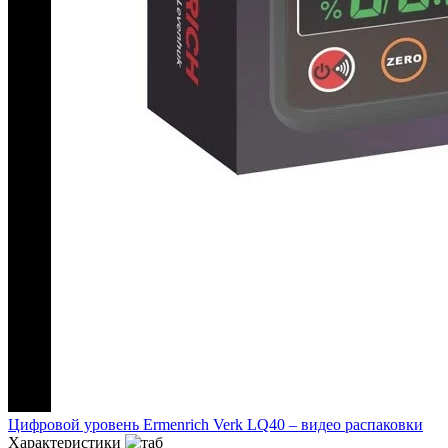
Цифровой уровень Ermenrich Verk LQ40 – видео распаковки
Характеристики