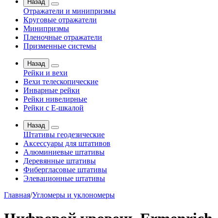
Назад
Отражатели и минипризмы
Круговые отражатели
Минипризмы
Пленочные отражатели
Призменные системы
Назад
Рейки и вехи
Вехи телескопические
Инварные рейки
Рейки нивелирные
Рейки с Е-шкалой
Назад
Штативы геодезические
Аксессуары для штативов
Алюминиевые штативы
Деревянные штативы
Фибергласовые штативы
Элевационные штативы
Главная
/
Угломеры и уклономеры