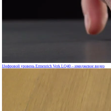
Цифровой уровень Ermenrich Verk LQ40 – имиджевое видео