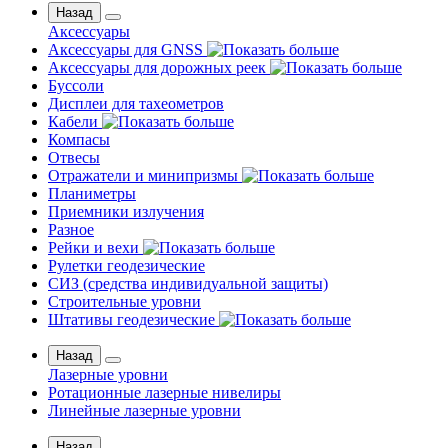
Назад
Аксессуары
Аксессуары для GNSS
Аксессуары для дорожных реек
Буссоли
Дисплеи для тахеометров
Кабели
Компасы
Отвесы
Отражатели и минипризмы
Планиметры
Приемники излучения
Разное
Рейки и вехи
Рулетки геодезические
СИЗ (средства индивидуальной защиты)
Строительные уровни
Штативы геодезические
Назад
Лазерные уровни
Ротационные лазерные нивелиры
Линейные лазерные уровни
Назад