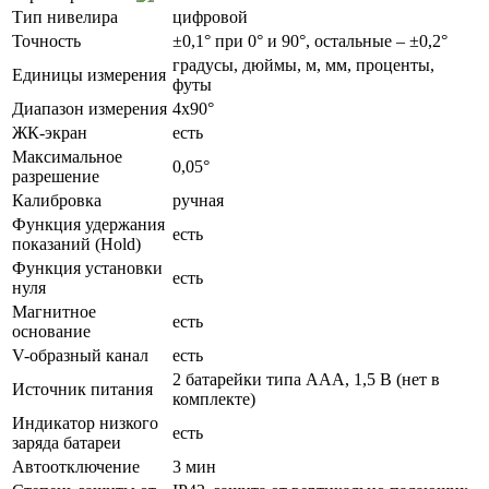
Тип нивелира
цифровой
Точность
±0,1° при 0° и 90°, остальные – ±0,2°
градусы, дюймы, м, мм, проценты,
Единицы измерения
футы
Диапазон измерения
4x90°
ЖК-экран
есть
Максимальное
0,05°
разрешение
Калибровка
ручная
Функция удержания
есть
показаний (Hold)
Функция установки
есть
нуля
Магнитное
есть
основание
V-образный канал
есть
2 батарейки типа ААА, 1,5 В (нет в
Источник питания
комплекте)
Индикатор низкого
есть
заряда батареи
Автоотключение
3 мин