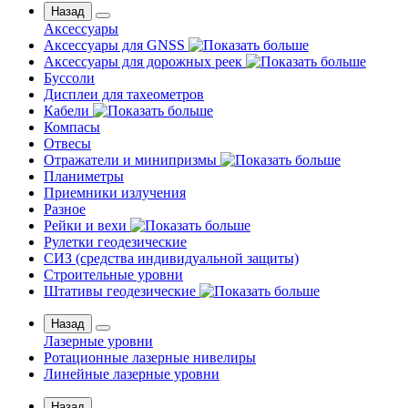
Назад
Аксессуары
Аксессуары для GNSS
Аксессуары для дорожных реек
Буссоли
Дисплеи для тахеометров
Кабели
Компасы
Отвесы
Отражатели и минипризмы
Планиметры
Приемники излучения
Разное
Рейки и вехи
Рулетки геодезические
СИЗ (средства индивидуальной защиты)
Строительные уровни
Штативы геодезические
Назад
Лазерные уровни
Ротационные лазерные нивелиры
Линейные лазерные уровни
Назад