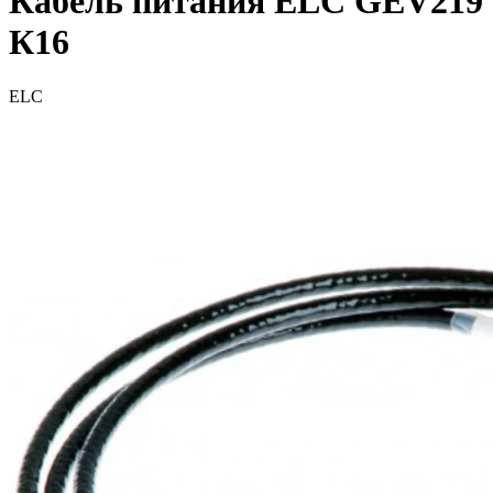
Кабель питания ELC GEV219
К16
ELC