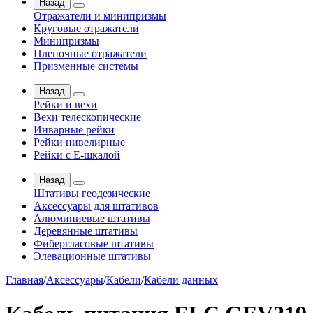
Назад
Отражатели и минипризмы
Круговые отражатели
Минипризмы
Пленочные отражатели
Призменные системы
Назад
Рейки и вехи
Вехи телескопические
Инварные рейки
Рейки нивелирные
Рейки с Е-шкалой
Назад
Штативы геодезические
Аксессуары для штативов
Алюминиевые штативы
Деревянные штативы
Фибергласовые штативы
Элевационные штативы
Главная
/
Аксессуары
/
Кабели
/
Кабели данных