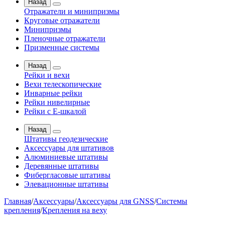
Назад
Отражатели и минипризмы
Круговые отражатели
Минипризмы
Пленочные отражатели
Призменные системы
Назад
Рейки и вехи
Вехи телескопические
Инварные рейки
Рейки нивелирные
Рейки с Е-шкалой
Назад
Штативы геодезические
Аксессуары для штативов
Алюминиевые штативы
Деревянные штативы
Фибергласовые штативы
Элевационные штативы
Главная
/
Аксессуары
/
Аксессуары для GNSS
/
Системы
крепления
/
Крепления на веху