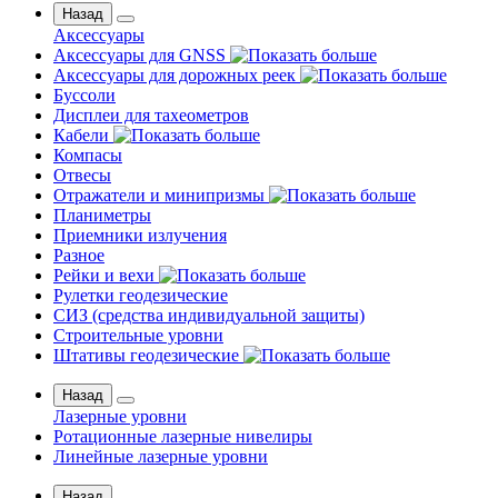
Назад
Аксессуары
Аксессуары для GNSS
Аксессуары для дорожных реек
Буссоли
Дисплеи для тахеометров
Кабели
Компасы
Отвесы
Отражатели и минипризмы
Планиметры
Приемники излучения
Разное
Рейки и вехи
Рулетки геодезические
СИЗ (средства индивидуальной защиты)
Строительные уровни
Штативы геодезические
Назад
Лазерные уровни
Ротационные лазерные нивелиры
Линейные лазерные уровни
Назад