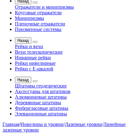
Назад
Отражатели и минипризмы
Круговые отражатели
Минипризмы
Пленочные отражатели
Призменные системы
Назад
Рейки и вехи
Вехи телескопические
Инварные рейки
Рейки нивелирные
Рейки с Е-шкалой
Назад
Штативы геодезические
Аксессуары для штативов
Алюминиевые штативы
Деревянные штативы
Фибергласовые штативы
Элевационные штативы
Главная
/
Нивелиры и уровни
/
Лазерные уровни
/
Линейные
лазерные уровни