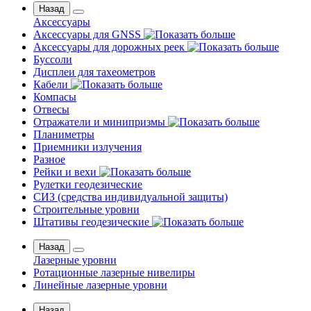
Назад
Аксессуары
Аксессуары для GNSS
Аксессуары для дорожных реек
Буссоли
Дисплеи для тахеометров
Кабели
Компасы
Отвесы
Отражатели и минипризмы
Планиметры
Приемники излучения
Разное
Рейки и вехи
Рулетки геодезические
СИЗ (средства индивидуальной защиты)
Строительные уровни
Штативы геодезические
Назад
Лазерные уровни
Ротационные лазерные нивелиры
Линейные лазерные уровни
Назад