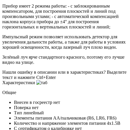
Прибор имеет 2 режима работы: - с заблокированным
компенсатором, для построения плоскостей и линий под
произвольными углами; - с автоматической компенсацией
наклона корпуса прибора до ±4° для построения
горизонтальных и вертикальных плоскостей и линий;
Импульсный режим позволяет использовать детектор для
увеличения дальности работы, а также для работы в условиях
хорошей освещенности, когда лазерный луч плохо виден.
Зелёный луч ярче стандартного красного, поэтому его лучше
видно на улице.
Нашли ошибку в описании или в характеристиках?
Выделите
текст и нажмите Ctrl+Enter
Характеристики
Общие
Внесен в госреестр
нет
Поверка
нет
Тип
линейный
Элементы питания
AA/пальчиковая (R6, LR6, FR6)
Количество и напряжение элементов питания
4х1.5В
С сертификатом о калибровке
нет