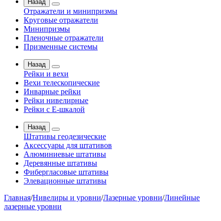
Назад
Отражатели и минипризмы
Круговые отражатели
Минипризмы
Пленочные отражатели
Призменные системы
Назад
Рейки и вехи
Вехи телескопические
Инварные рейки
Рейки нивелирные
Рейки с Е-шкалой
Назад
Штативы геодезические
Аксессуары для штативов
Алюминиевые штативы
Деревянные штативы
Фибергласовые штативы
Элевационные штативы
Главная
/
Нивелиры и уровни
/
Лазерные уровни
/
Линейные
лазерные уровни