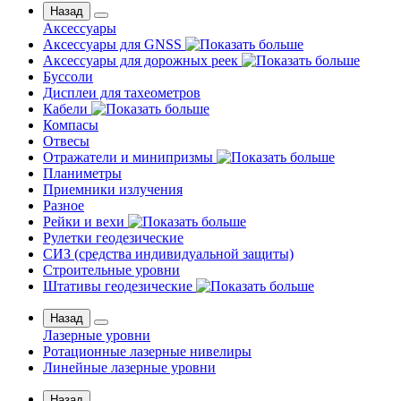
Назад
Аксессуары
Аксессуары для GNSS
Аксессуары для дорожных реек
Буссоли
Дисплеи для тахеометров
Кабели
Компасы
Отвесы
Отражатели и минипризмы
Планиметры
Приемники излучения
Разное
Рейки и вехи
Рулетки геодезические
СИЗ (средства индивидуальной защиты)
Строительные уровни
Штативы геодезические
Назад
Лазерные уровни
Ротационные лазерные нивелиры
Линейные лазерные уровни
Назад