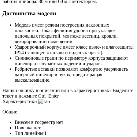
работы прибора: 30 м или 60 м с детектором.
Достоинства модели
Модель имеет режим построения наклонных
плоскостей. Такая функция удобна при укладке
напольных покрытий, монтаже лестниц, кровли,
декорировании помещений.
Ударопрочный корпус имеет класс пыле- и влагозащиты
IP54 (защищен от пыли и водяных брызг).
Силиконовые грани по периметру корпуса защищают
нивелир от случайных падений и ударов.
Ребристые вставки позволяют комфортно удерживать
лазерный нивелир в руках, предотвращая
выскальзывание.
Нашли ошибку в описании или в характеристиках?
Выделите
текст и нажмите Ctrl+Enter
Характеристики
Общие
Внесен в госреестр
нет
Поверка
нет
Тип
линейный