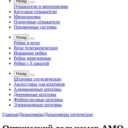
Назад
Отражатели и минипризмы
Круговые отражатели
Минипризмы
Пленочные отражатели
Призменные системы
Назад
Рейки и вехи
Вехи телескопические
Инварные рейки
Рейки нивелирные
Рейки с Е-шкалой
Назад
Штативы геодезические
Аксессуары для штативов
Алюминиевые штативы
Деревянные штативы
Фибергласовые штативы
Элевационные штативы
Главная
/
Дальномеры
/
Дальномеры оптические