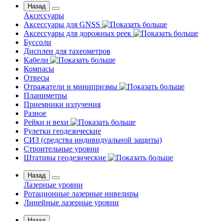
Назад
Аксессуары
Аксессуары для GNSS
Аксессуары для дорожных реек
Буссоли
Дисплеи для тахеометров
Кабели
Компасы
Отвесы
Отражатели и минипризмы
Планиметры
Приемники излучения
Разное
Рейки и вехи
Рулетки геодезические
СИЗ (средства индивидуальной защиты)
Строительные уровни
Штативы геодезические
Назад
Лазерные уровни
Ротационные лазерные нивелиры
Линейные лазерные уровни
Назад