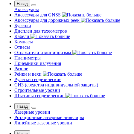
Назад
Аксессуары
Аксессуары для GNSS
Аксессуары для дорожных реек
Буссоли
Дисплеи для тахеометров
Кабели
Компасы
Отвесы
Отражатели и минипризмы
Планиметры
Приемники излучения
Разное
Рейки и вехи
Рулетки геодезические
СИЗ (средства индивидуальной защиты)
Строительные уровни
Штативы геодезические
Назад
Лазерные уровни
Ротационные лазерные нивелиры
Линейные лазерные уровни
Назад