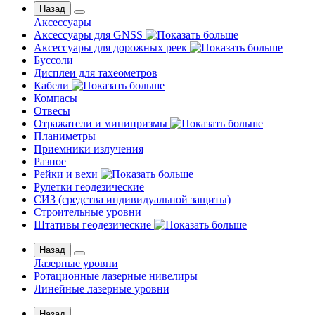
Назад
Аксессуары
Аксессуары для GNSS
Аксессуары для дорожных реек
Буссоли
Дисплеи для тахеометров
Кабели
Компасы
Отвесы
Отражатели и минипризмы
Планиметры
Приемники излучения
Разное
Рейки и вехи
Рулетки геодезические
СИЗ (средства индивидуальной защиты)
Строительные уровни
Штативы геодезические
Назад
Лазерные уровни
Ротационные лазерные нивелиры
Линейные лазерные уровни
Назад