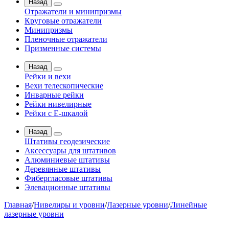
Назад
Отражатели и минипризмы
Круговые отражатели
Минипризмы
Пленочные отражатели
Призменные системы
Назад
Рейки и вехи
Вехи телескопические
Инварные рейки
Рейки нивелирные
Рейки с Е-шкалой
Назад
Штативы геодезические
Аксессуары для штативов
Алюминиевые штативы
Деревянные штативы
Фибергласовые штативы
Элевационные штативы
Главная
/
Нивелиры и уровни
/
Лазерные уровни
/
Линейные
лазерные уровни