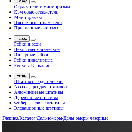
Назад
Отражатели и минипризмы
Круговые отражатели
Минипризмы
Пленочные отражатели
Призменные системы
Назад
Рейки и вехи
Вехи телескопические
Инварные рейки
Рейки нивелирные
Рейки с Е-шкалой
Назад
Штативы геодезические
Аксессуары для штативов
Алюминиевые штативы
Деревянные штативы
Фибергласовые штативы
Элевационные штативы
Главная
/
Каталог
/
Дальномеры
/
Дальномеры лазерные