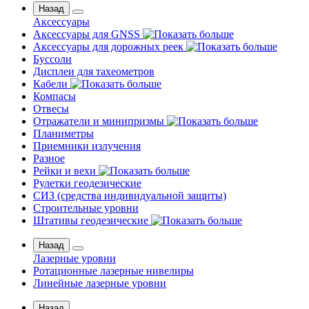
Назад
Аксессуары
Аксессуары для GNSS
Аксессуары для дорожных реек
Буссоли
Дисплеи для тахеометров
Кабели
Компасы
Отвесы
Отражатели и минипризмы
Планиметры
Приемники излучения
Разное
Рейки и вехи
Рулетки геодезические
СИЗ (средства индивидуальной защиты)
Строительные уровни
Штативы геодезические
Назад
Лазерные уровни
Ротационные лазерные нивелиры
Линейные лазерные уровни
Назад