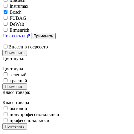
Mastech
Instrumax
Bosch
FUBAG
DeWalt
Ermenrich
Показать ещё
Применить
Внесен в госреестр
Применить
Цвет луча:
Цвет луча
зеленый
красный
Применить
Класс товара:
Класс товара
бытовой
полупрофессиональный
профессиональный
Применить