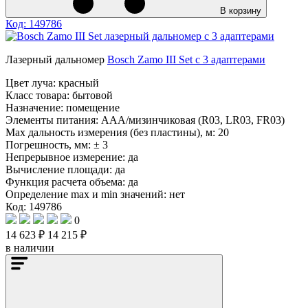
В корзину
Код: 149786
Лазерный дальномер
Bosch Zamo III Set с 3 адаптерами
Цвет луча:
красный
Класс товара:
бытовой
Назначение:
помещение
Элементы питания:
AAA/мизинчиковая (R03, LR03, FR03)
Max дальность измерения (без пластины), м:
20
Погрешность, мм:
± 3
Непрерывное измерение:
да
Вычисление площади:
да
Функция расчета объема:
да
Определение mах и min значений:
нет
Код: 149786
0
14 623 ₽
14 215 ₽
в наличии